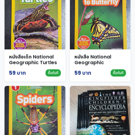
หนังสือเด็ก National
หนังสือ National
Geographic Turtles
Geographic
Caterpillar to
59 บาท
59 บาท
ซื้อทันที
ซื้อทันที
Butterfly นานาสาระ
เกี่ยวกับ หนอน และ ผีเสื้อ