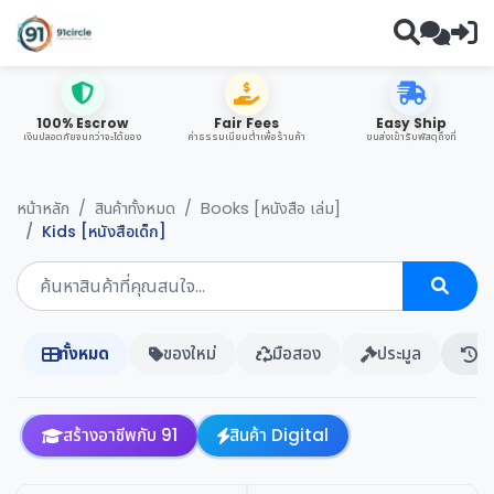
100% Escrow
Fair Fees
Easy Ship
เงินปลอดภัยจนกว่าจะได้ของ
ค่าธรรมเนียมต่ำเพื่อร้านค้า
ขนส่งเข้ารับพัสดุถึงที่
หน้าหลัก
สินค้าทั้งหมด
Books [หนังสือ เล่ม]
Kids [หนังสือเด็ก]
ทั้งหมด
ของใหม่
มือสอง
ประมูล
ปร
สร้างอาชีพกับ 91
สินค้า Digital