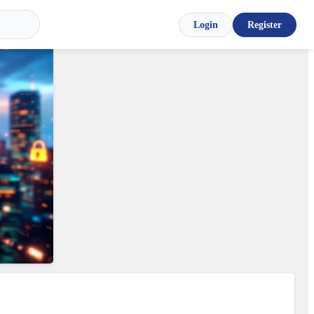
Login
Register