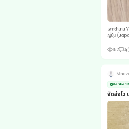
เจาะตำนาน Yairi: จากช่
ญี่ปุ่น (Japa
152
0
Minov
Verified
จัดส่งไว