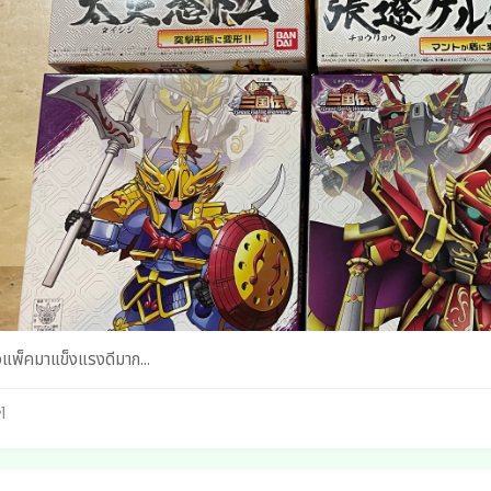
วแพ็คมาแข็งแรงดีมาก...
1