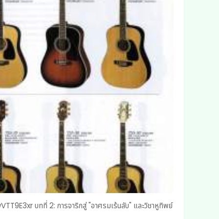
" และวิชาหูทิพย์