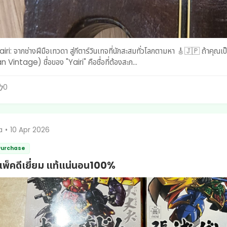
างฝีมือเทวดา สู่กีตาร์วินเทจที่นักสะสมทั่วโลกตามหา 🎸🇯🇵 ถ้าคุณเป็นคนรักกีตาร์คลาสสิกหรืออคูสติก และหลงเสน่ห์งานฝีมือแบบ
n Vintage) ชื่อของ "Yairi" คือชื่อที่ต้องสะก...
0
a
•
10 Apr 2026
 Purchase
 แพ็คดีเยี่ยม แท้แน่นอน100%