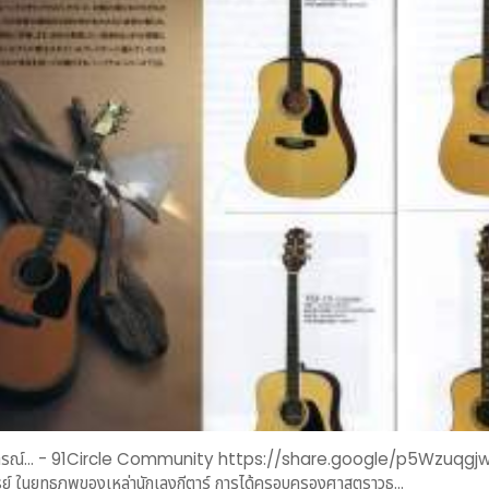
. - 91Circle Community https://share.google/p5WzuqgjwVTT9E3xr บทที่ 2: การจาริกสู่ "อาศรมเร้นลับ
ของปรมาจารย์ ​ในยุทธภพของเหล่านักเลงกีตาร์ การได้ครอบครองศาสตราวุธ...