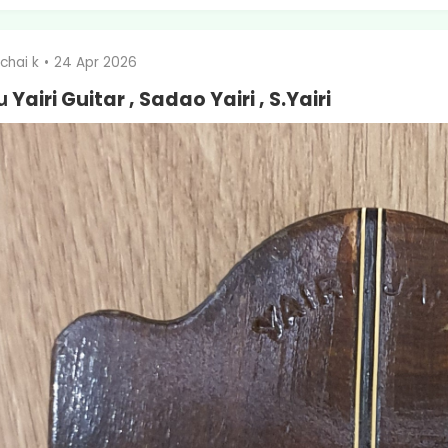
chai k
•
24 Apr 2026
น Yairi Guitar , Sadao Yairi , S.Yairi