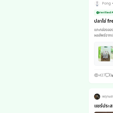
Pong
Verified
ปลาไข่ fr
แกะกล่องลองเ
ผลลัพธ์จากเจ้
427
0
พฤกษส
แชร์ประส