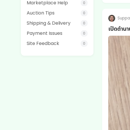
Marketplace Help
0
Auction Tips
0
Suppa
Shipping & Delivery
0
เปิดตำนา
Payment Issues
0
Site Feedback
0