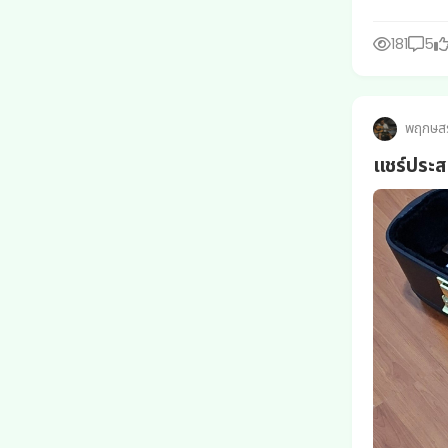
181
5
พฤกษส
แชร์ประส