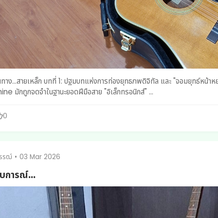
จิทัล และ "จอมยุทธ์หน้าหยก" Takamine TSS-10 ​ในโลกของกีตาร์วินเทจเจแปน ชื่อ
e มักถูกจดจำในฐานะยอดฝีมือสาย "อิเล็กทรอนิกส์" ...
0
รรฒ์
•
03 Mar 2026
บการณ์...