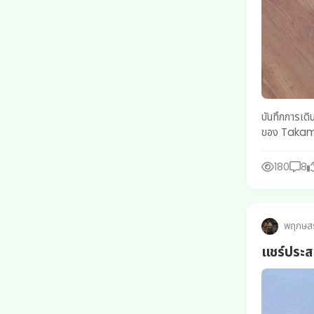
บันทึกการเดินทาง...สายเหล็ก บทที่ 1: ปฐมบทแห่งการท่องยุทธภพดิ
ของ Takamin
180
8
พฤกษส
แชร์ประส