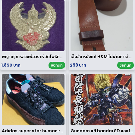
พญาครุฑ หลวงพ่อวราห์ วัดโพธิทอง มหาบารมี2 เนื้อสัมฤทธิ์เงิน
เข็มขัด หนังแท้ H&M ไม่ผ่านการใช้งาน
1,850 บาท
299 บาท
ซื้อทันที
ซื้อทันที
Adidas super star human race limited edition
Gundam แท้ bandai SD ของใหม่