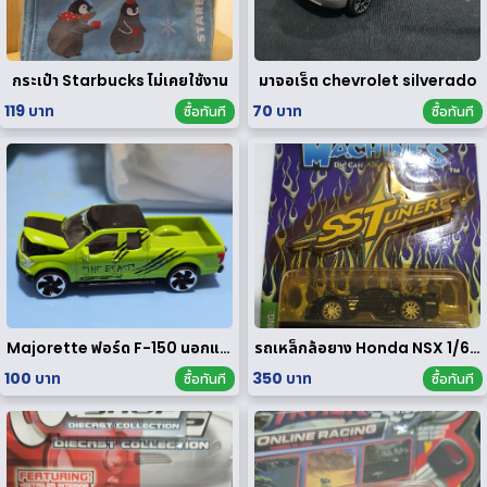
กระเป๋า Starbucks ไม่เคยใช้งาน
มาจอเร็ต chevrolet silverado
119 บาท
70 บาท
ซื้อทันที
ซื้อทันที
Majorette ฟอร์ด F-150 นอกแพค
รถเหล็กล้อยาง Honda NSX 1/64 ของ rare
100 บาท
350 บาท
ซื้อทันที
ซื้อทันที