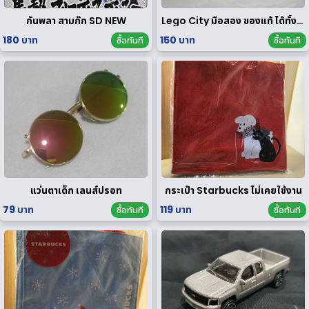
กันพลา สามก๊ก SD NEW
Lego City มือสอง ของแท้ ได้ทั้งหมดตามรูป
180 บาท
150 บาท
ซื้อทันที
ซื้อทันที
แว่นตาเด็ก เลนส์ปรอท
กระเป๋า Starbucks ไม่เคยใช้งาน
79 บาท
119 บาท
ซื้อทันที
ซื้อทันที