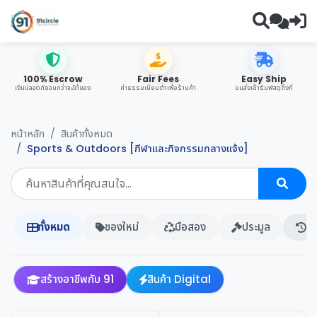
100% Escrow
Fair Fees
Easy Ship
เงินปลอดภัยจนกว่าจะได้ของ
ค่าธรรมเนียมต่ำเพื่อร้านค้า
ขนส่งเข้ารับพัสดุถึงที่
หน้าหลัก
สินค้าทั้งหมด
Sports & Outdoors [กีฬาและกิจกรรมกลางแจ้ง]
ทั้งหมด
ของใหม่
มือสอง
ประมูล
ปร
สร้างอาชีพกับ 91
สินค้า Digital