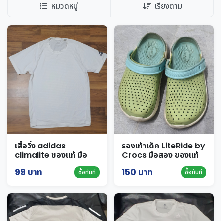
หมวดหมู่
เรียงตาม
เสื้อวิ่ง adidas
รองเท้าเด็ก LiteRide by
climalite ของแท้ มือ
Crocs มือสอง ของแท้
สอง ไซส์ S สีขาว
ขนาด J1
99 บาท
150 บาท
ซื้อทันที
ซื้อทันที