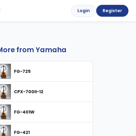
Login
Register
More from Yamaha
FG-725
CPX-700II-12
FG-401W
FG-421