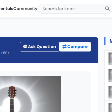
Rentals
Community
Ask Question
Compare
] • 80s