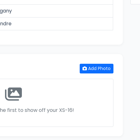
gany
andre
Add Photo
he first to show off your XS-16!