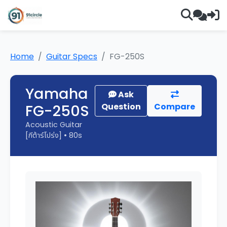
Home
Guitar Specs
FG-250S
Yamaha
Ask
FG-250S
Question
Compare
Acoustic Guitar
[กีต้าร์โปร่ง] • 80s