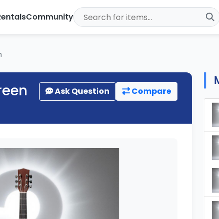
Rentals
Community
n
reen
Ask Question
Compare