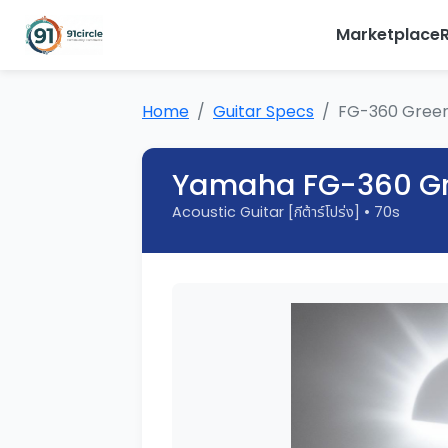
Marketplace
Home
Guitar Specs
FG-360 Gree
Yamaha FG-360 G
Acoustic Guitar [กีต้าร์โปร่ง] • 70s