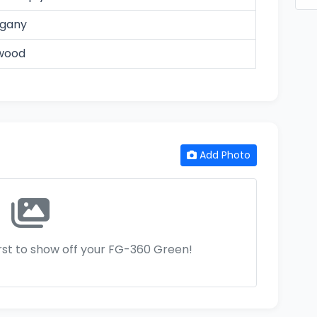
gany
wood
Add Photo
irst to show off your FG-360 Green!