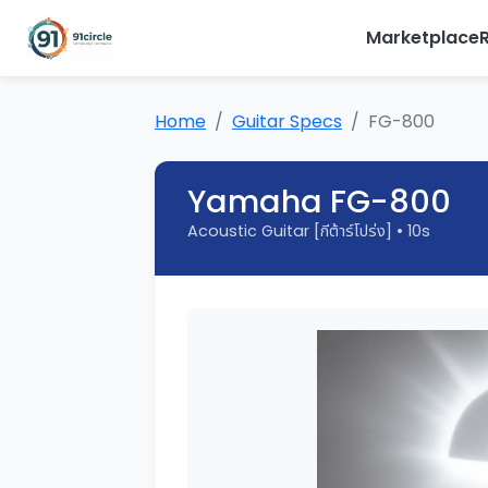
Marketplace
Home
Guitar Specs
FG-800
Yamaha FG-800
Acoustic Guitar [กีต้าร์โปร่ง] • 10s