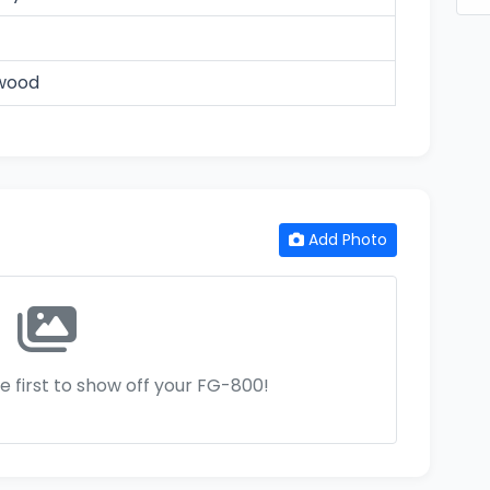
wood
Add Photo
e first to show off your FG-800!