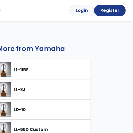
Login
Register
More from Yamaha
LL-11BE
LL-8J
LD-10
LL-55D Custom