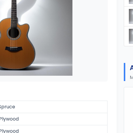
M
 Spruce
Plywood
Plywood