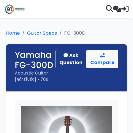
Home
Guitar Specs
FG-300D
Yamaha
Ask
FG-300D
Question
Compare
Acoustic Guitar
[กีต้าร์โปร่ง] • 70s