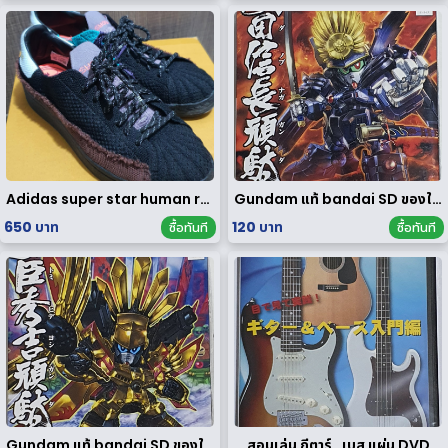
Adidas super star human race limited edition
Gundam แท้ bandai SD ของใหม่
650 บาท
120 บาท
ซื้อทันที
ซื้อทันที
Gundam แท้ bandai SD ของใหม่
สอนเล่น กีตาร์ , เบส แผ่น DVD