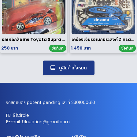
รถเหล็กล้อยาง Toyota Supra 1/64
เครื่องเจียรอเนกประสงค์ Zinsano รุ่น MG135E [ มือสอง ]
250 บาท
1,490 บาท
ซื้อทันที
ซื้อทันที
ดูสินค้าทั้งหมด
จดสิทธิบัตร patent pending เลขที่ 2301000610
FB: 91Circle
E-mail: 91auction@gmail.com