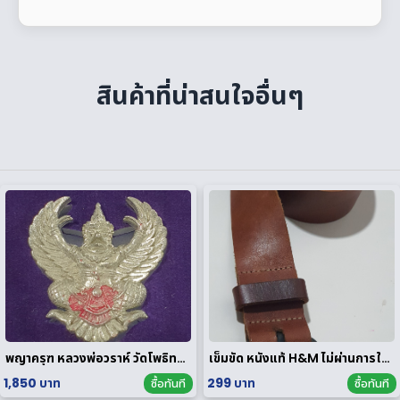
สินค้าที่น่าสนใจอื่นๆ
พญาครุฑ หลวงพ่อวราห์ วัดโพธิทอง มหาบารมี2 เนื้อสัมฤทธิ์เงิน
เข็มขัด หนังแท้ H&M ไม่ผ่านการใช้งาน
1,850 บาท
299 บาท
ซื้อทันที
ซื้อทันที