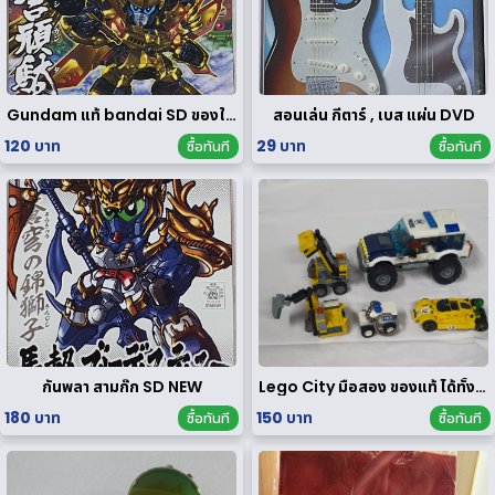
Gundam แท้ bandai SD ของใหม่
สอนเล่น กีตาร์ , เบส แผ่น DVD
120 บาท
29 บาท
ซื้อทันที
ซื้อทันที
กันพลา สามก๊ก SD NEW
Lego City มือสอง ของแท้ ได้ทั้งหมดตามรูป
180 บาท
150 บาท
ซื้อทันที
ซื้อทันที