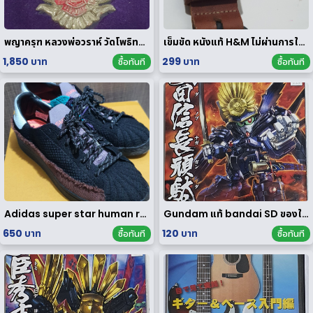
พญาครุฑ หลวงพ่อวราห์ วัดโพธิทอง มหาบารมี2 เนื้อสัมฤทธิ์เงิน
เข็มขัด หนังแท้ H&M ไม่ผ่านการใช้งาน
1,850 บาท
299 บาท
ซื้อทันที
ซื้อทันที
Adidas super star human race limited edition
Gundam แท้ bandai SD ของใหม่
650 บาท
120 บาท
ซื้อทันที
ซื้อทันที