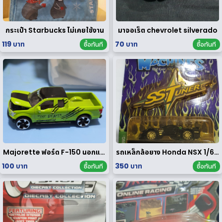
กระเป๋า Starbucks ไม่เคยใช้งาน
มาจอเร็ต chevrolet silverado
119 บาท
70 บาท
ซื้อทันที
ซื้อทันที
Majorette ฟอร์ด F-150 นอกแพค
รถเหล็กล้อยาง Honda NSX 1/64 ของ rare
100 บาท
350 บาท
ซื้อทันที
ซื้อทันที