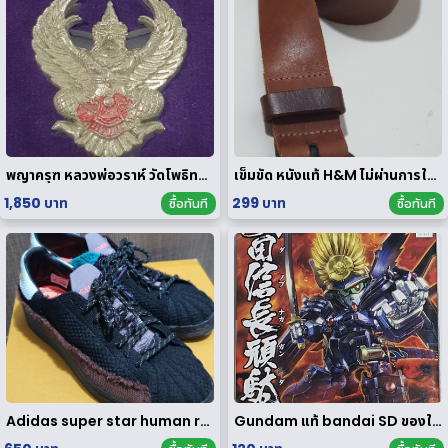
พญาครุฑ หลวงพ่อวราห์ วัดโพธิทอง มหาบารมี2 เนื้อสัมฤทธิ์เงิน
เข็มขัด หนังแท้ H&M ไม่ผ่านการใช้งาน
1,850 บาท
299 บาท
ซื้อทันที
ซื้อทันที
Adidas super star human race limited edition
Gundam แท้ bandai SD ของใหม่