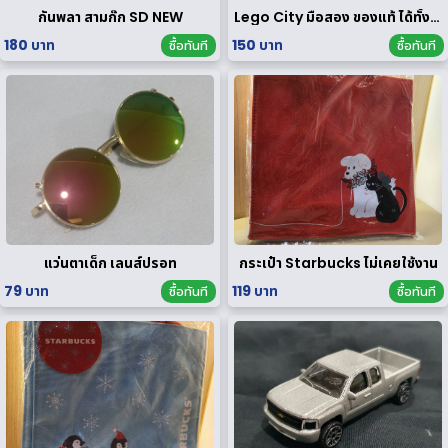
กันพลา สามก๊ก SD NEW
Lego City มือสอง ของแท้ ได้ทั้งหมดตามรูป
180 บาท
150 บาท
ซื้อทันที
ซื้อทันที
แว่นตาเด็ก เลนส์ปรอท
กระเป๋า Starbucks ไม่เคยใช้งาน
79 บาท
119 บาท
ซื้อทันที
ซื้อทันที