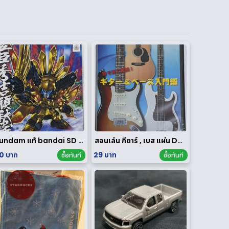
Gundam แท้ bandai SD ของใหม่
สอนเล่น กีตาร์ , เบส แผ่น DVD
0 บาท
29 บาท
ซื้อทันที
ซื้อทันที