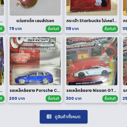
ego City มือสอง ของแท้ ได้ทั้งหมดตามรูป
แว่นตาเด็ก เลนส์ปรอท
กระเป๋า Starbucks ไม่เคยใช้งาน
79 บาท
119 บาท
11
ที
ซื้อทันที
ซื้อทันที
ล็กล้อยาง Honda NSX 1/64 ของ rare
รถเหล็กล้อยาง Porsche Cayenne Turbo 1/64
รถเหล็กล้อยาง Nissan GT-R 1/64
200 บาท
300 บาท
25
ที
ซื้อทันที
ซื้อทันที
ดูสินค้าทั้งหมด