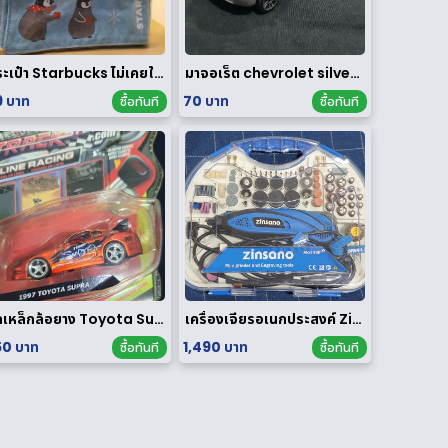
กระเป๋า Starbucks ไม่เคยใช้งาน
มาจอเร็ต chevrolet silverado
9 บาท
70 บาท
ซื้อทันที
ซื้อทันที
รถเหล็กล้อยาง Toyota Supra 1/64
เครื่องเจียรอเนกประสงค์ Zinsano รุ่น MG135E [ มือสอง ]
0 บาท
1,490 บาท
ซื้อทันที
ซื้อทันที