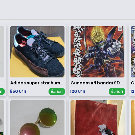
ขัด หนังแท้ H&M ไม่ผ่านการใช้งาน
Adidas super star human race limited edition
Gundam แท้ bandai SD ของใหม่
650 บาท
120 บาท
12
ที
ซื้อทันที
ซื้อทันที