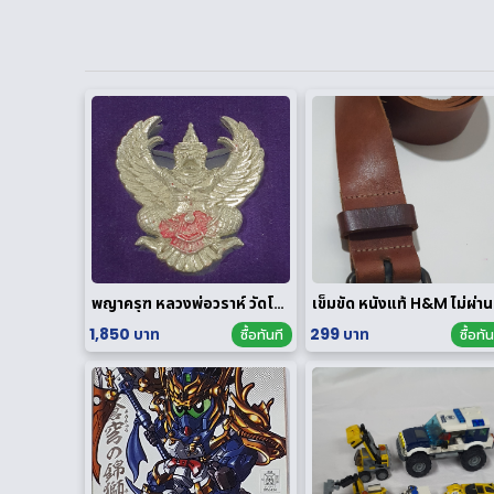
พญาครุฑ หลวงพ่อวราห์ วัดโพธิทอง มหาบารมี2 เนื้อสัมฤทธิ์เงิน
เข็ม
1,850 บาท
299 บาท
ซื้อทันที
ซื้อทัน