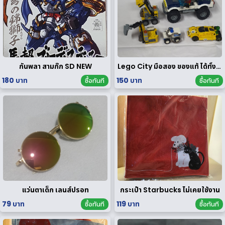
กันพลา สามก๊ก SD NEW
Lego City มือสอง ของแท้ ได้ทั้งหมดตามรูป
180 บาท
150 บาท
ซื้อทันที
ซื้อทันที
แว่นตาเด็ก เลนส์ปรอท
กระเป๋า Starbucks ไม่เคยใช้งาน
79 บาท
119 บาท
ซื้อทันที
ซื้อทันที