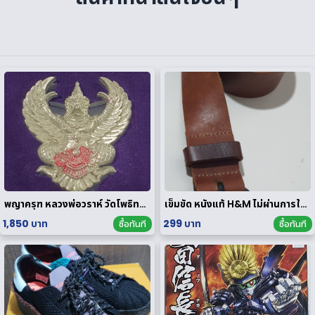
พญาครุฑ หลวงพ่อวราห์ วัดโพธิทอง มหาบารมี2 เนื้อสัมฤทธิ์เงิน
เข็มขัด หนังแท้ H&M ไม่ผ่านการใช้งาน
1,850 บาท
299 บาท
ซื้อทันที
ซื้อทันที