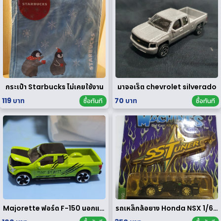
กระเป๋า Starbucks ไม่เคยใช้งาน
มาจอเร็ต chevrolet silverado
119 บาท
70 บาท
ซื้อทันที
ซื้อทันที
Majorette ฟอร์ด F-150 นอกแพค
รถเหล็กล้อยาง Honda NSX 1/64 ของ rare