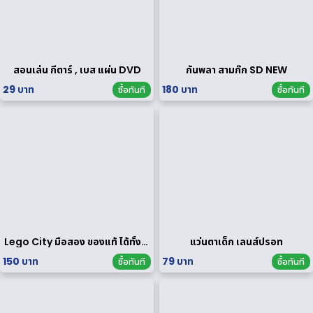
สอนเล่น กีตาร์ , เบส แผ่น DVD
กันพลา สามก๊ก SD NEW
29 บาท
180 บาท
ซื้อทันที
ซื้อทันที
Lego City มือสอง ของแท้ ได้ทั้งหมดตามรูป
แว่นตาเด็ก เลนส์ปรอท
150 บาท
79 บาท
ซื้อทันที
ซื้อทันที