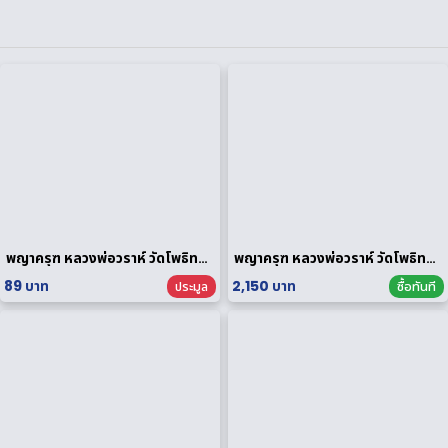
พญาครุฑ หลวงพ่อวราห์ วัดโพธิทอง กฐินพระราชทาน ปี 2564 เนื้อกะไหล่ทอง
พญาครุฑ หลวงพ่อวราห์ วัดโพธิทอง มหาบารมี2 เนื้อสัมฤทธิ์เงิน
89 บาท
2,150 บาท
ประมูล
ซื้อทันที