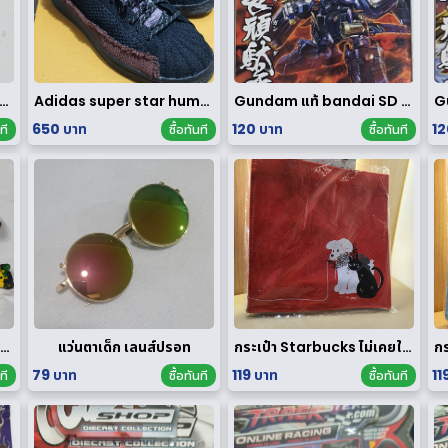
ขัด หนังแท้ H&M ไม่ผ่านการใช้งาน
Adidas super star human race limited edition
Gundam แท้ bandai SD ของใหม่
650 บาท
120 บาท
12
ที
ซื้อทันที
ซื้อทันที
ego City มือสอง ของแท้ ได้ทั้งหมดตามรูป
แว่นตาเด็ก เลนส์ปรอท
กระเป๋า Starbucks ไม่เคยใช้งาน
79 บาท
119 บาท
11
ที
ซื้อทันที
ซื้อทันที