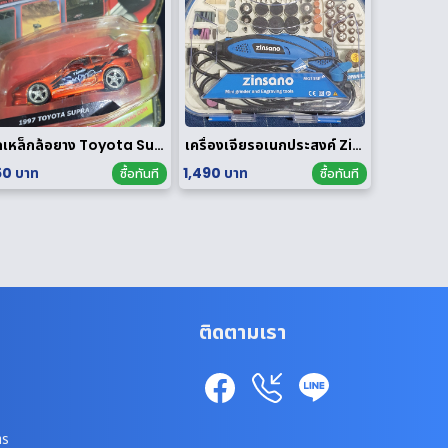
รถเหล็กล้อยาง Toyota Supra 1/64
เครื่องเจียรอเนกประสงค์ Zinsano รุ่น MG135E [ มือสอง ]
0 บาท
1,490 บาท
ซื้อทันที
ซื้อทันที
ติดตามเรา
าร