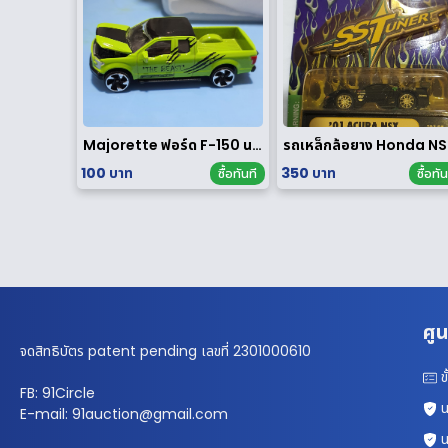
Majorette ฟอร์ด F-150 นอกแพค
รถเห
100 บาท
350 บาท
ซื้อทันที
ซื้อทัน
ศูน
จดสิทธิบัตร patent pending เลขที่ 2301000610
ข
FB: 91Circle
น
E-mail: 91auction@gmail.com
น