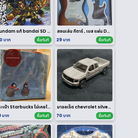
Gundam แท้ bandai SD ของใหม่
สอนเล่น กีตาร์ , เบส แผ่น DVD
0 บาท
29 บาท
ซื้อทันที
ซื้อทันที
กระเป๋า Starbucks ไม่เคยใช้งาน
มาจอเร็ต chevrolet silverado
9 บาท
70 บาท
ซื้อทันที
ซื้อทันที