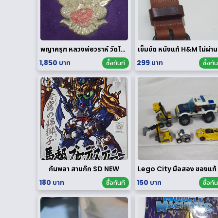
พญาครุฑ หลวงพ่อวราห์ วัดโพธิทอง มหาบารมี2 เนื้อสัมฤทธิ์เงิน
เข็ม
1,850 บาท
299 บาท
ซื้อทันที
ซื้อทัน
กันพลา สามก๊ก SD NEW
L
180 บาท
150 บาท
ซื้อทันที
ซื้อทัน