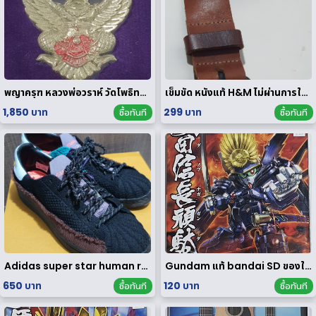
พญาครุฑ หลวงพ่อวราห์ วัดโพธิทอง มหาบารมี2 เนื้อสัมฤทธิ์เงิน
เข็มขัด หนังแท้ H&M ไม่ผ่านการใช้งาน
1,850 บาท
299 บาท
ซื้อทันที
ซื้อทันที
Adidas super star human race limited edition
Gundam แท้ bandai SD ของใหม่
650 บาท
120 บาท
ซื้อทันที
ซื้อทันที