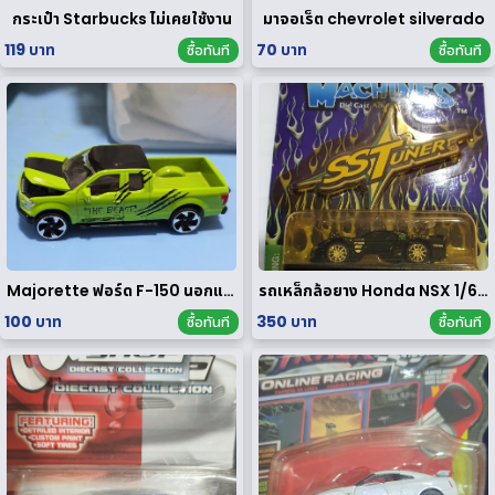
กระเป๋า Starbucks ไม่เคยใช้งาน
มาจอเร็ต chevrolet silverado
119 บาท
70 บาท
ซื้อทันที
ซื้อทันที
Majorette ฟอร์ด F-150 นอกแพค
รถเหล็กล้อยาง Honda NSX 1/64 ของ rare
100 บาท
350 บาท
ซื้อทันที
ซื้อทันที