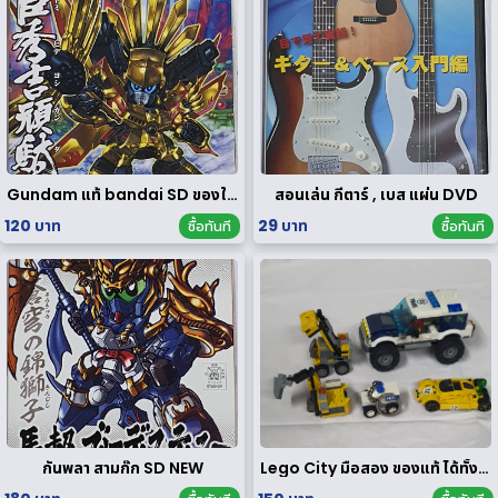
Gundam แท้ bandai SD ของใหม่
สอนเล่น กีตาร์ , เบส แผ่น DVD
120 บาท
29 บาท
ซื้อทันที
ซื้อทันที
กันพลา สามก๊ก SD NEW
Lego City มือสอง ของแท้ ได้ทั้งหมดตามรูป