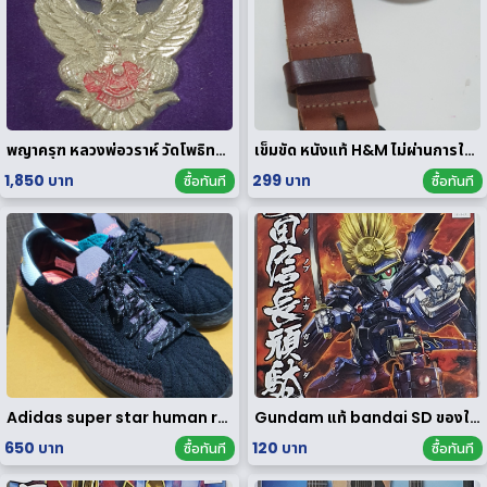
พญาครุฑ หลวงพ่อวราห์ วัดโพธิทอง มหาบารมี2 เนื้อสัมฤทธิ์เงิน
เข็มขัด หนังแท้ H&M ไม่ผ่านการใช้งาน
1,850 บาท
299 บาท
ซื้อทันที
ซื้อทันที
Adidas super star human race limited edition
Gundam แท้ bandai SD ของใหม่
650 บาท
120 บาท
ซื้อทันที
ซื้อทันที