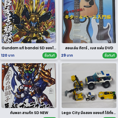
Gundam แท้ bandai SD ของใหม่
สอนเล่น กีตาร์ , เบส แผ่น DVD
120 บาท
29 บาท
ซื้อทันที
ซื้อทันที
กันพลา สามก๊ก SD NEW
Lego City มือสอง ของแท้ ได้ทั้งหมดตามรูป