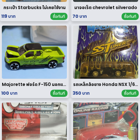
กระเป๋า Starbucks ไม่เคยใช้งาน
มาจอเร็ต chevrolet silverado
119 บาท
70 บาท
ซื้อทันที
ซื้อทันที
Majorette ฟอร์ด F-150 นอกแพค
รถเหล็กล้อยาง Honda NSX 1/64 ของ rare
100 บาท
350 บาท
ซื้อทันที
ซื้อทันที