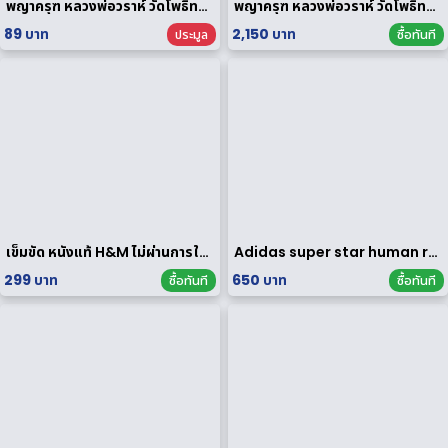
พญาครุฑ หลวงพ่อวราห์ วัดโพธิทอง กฐินพระราชทาน ปี 2564 เนื้อกะไหล่ทอง
พญาครุฑ หลวงพ่อวราห์ วัดโพธิทอง มหาบารมี2 เนื้อสัมฤทธิ์เงิน
89 บาท
2,150 บาท
ประมูล
ซื้อทันที
เข็มขัด หนังแท้ H&M ไม่ผ่านการใช้งาน
Adidas super star human race limited edition
299 บาท
650 บาท
ซื้อทันที
ซื้อทันที