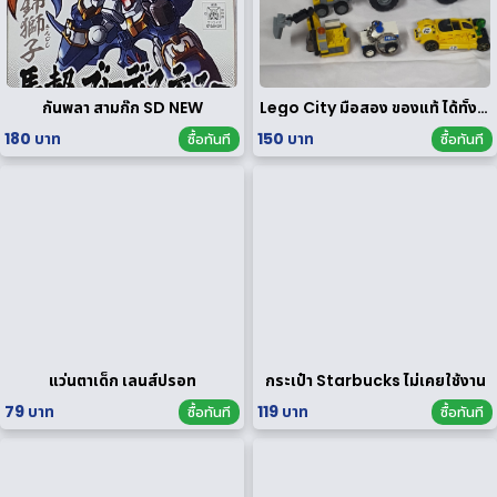
กันพลา สามก๊ก SD NEW
Lego City มือสอง ของแท้ ได้ทั้งหมดตามรูป
180 บาท
150 บาท
ซื้อทันที
ซื้อทันที
แว่นตาเด็ก เลนส์ปรอท
กระเป๋า Starbucks ไม่เคยใช้งาน
79 บาท
119 บาท
ซื้อทันที
ซื้อทันที