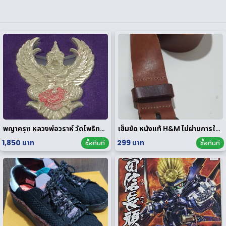
พญาครุฑ หลวงพ่อวราห์ วัดโพธิทอง มหาบารมี2 เนื้อสัมฤทธิ์เงิน
เข็มขัด หนังแท้ H&M ไม่ผ่านการใช้งาน
1,850 บาท
299 บาท
ซื้อทันที
ซื้อทันที