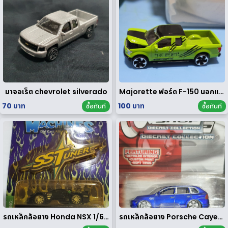
มาจอเร็ต chevrolet silverado
Majorette ฟอร์ด F-150 นอกแพค
70 บาท
100 บาท
ซื้อทันที
ซื้อทันที
รถเหล็กล้อยาง Honda NSX 1/64 ของ rare
รถเหล็กล้อยาง Porsche Cayenne Turbo 1/64