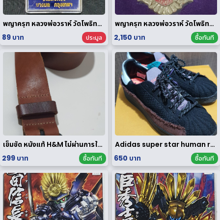
พญาครุฑ หลวงพ่อวราห์ วัดโพธิทอง กฐินพระราชทาน ปี 2564 เนื้อกะไหล่ทอง
พญาครุฑ หลวงพ่อวราห์ วัดโพธิทอง มหาบารมี2 เนื้อสัมฤทธิ์เงิน
89 บาท
2,150 บาท
ประมูล
ซื้อทันที
เข็มขัด หนังแท้ H&M ไม่ผ่านการใช้งาน
Adidas super star human race limited edition
299 บาท
650 บาท
ซื้อทันที
ซื้อทันที