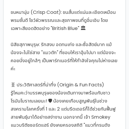
ขนหนานุ่ม (Crisp Coat): ขนสั้นแต่แน่นละเอียดเหมือน
พรมชั้นดี โชว์ผิวพรรณและสุขภาพขนที่ดูอิ่มเอิบ โดย
เฉพาะสียอดฮิตอย่าง "British Blue" 🏛️
นิสัยสุภาพบุรุษ: รักสงบ อดทนเก่ง และซื่อสัตย์มาก แม้
น้องจะไม่ใช่สาย "แมวตัก" ที่ชอบให้เราอุ้มไปมา แต่น้องจะ
คอยนั่งอยู่ใกล้ๆ เป็นพาร์ทเนอร์ที่ให้กำลังใจคุณไม่ห่างเลย
ค่ะ
🧬 ประวัติศาสตร์ที่น่าทึ่ง (Origin & Fun Facts)
รู้ไหมคะว่าบรรพบุรุษของน้องเดินทางมาพร้อมกับชาว
โรมันโบราณเลยนะ! 🛡️ น้องเคยเกือบสูญพันธุ์ในช่วง
สงครามโลกครั้งที่ 1 และ 2 แต่บรีดเดอร์ก็ได้ช่วยกันฟื้นฟู
สายพันธุ์มาได้อย่างสง่างาม นอกจากนี้ เจ้า Smokey
แมวบริติชชอร์ตแฮร์ ยังเคยครองสถิติ "แมวที่กรนดัง