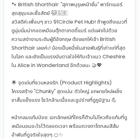
🐾 British Shorthair: "สุภาพบุรุษหน้ายิ้ม" พาร์ทเนอร์
สุดสุขุมและซื่อสัตย์ 🐱🇬🇧
สวัสดีค่ะเพื่อนๆ ชาว 91Circle Pet Hub! ถ้าพูดถึงแมวที่
ดูนุ่มนิ่มน่ากอดเหมือนตุ๊กตาเทดดี้แบร์ แต่แฝงไปด้วย
ความสง่างามระดับผู้ดีอังกฤษ ต้องยกให้เจ้า British
Shorthair เลยค่ะ! น้องเป็นหนึ่งในสายพันธุ์ที่เก่าแก่ที่สุด
ในโลก และยังเป็นแรงบันดาลใจให้กับเจ้าแมว Cheshire
ใน Alice in Wonderland อีกด้วยนะ 🤝💖
🌟 จุดเด่นที่ชวนหลงรัก (Product Highlights)
โครงสร้าง "Chunky" สุดแน่น: ตัวใหญ่ อกผายไหล่ผลิ่ง
ขาสั้นแข็งแรง โชว์กล้ามเนื้อและรูปร่างที่ดูภูมิฐาน 💪
หน้ากลมแก้มป่อง: เอกลักษณ์ที่ใครก็ต้านไม่ไหวคือแก้มที่ดู
เหมือนอมอะไรไว้ตลอดเวลา พร้อมดวงตาโตกลมสีส้ม
อำพันที่ดูจริงใจสุดๆ 🍊✨