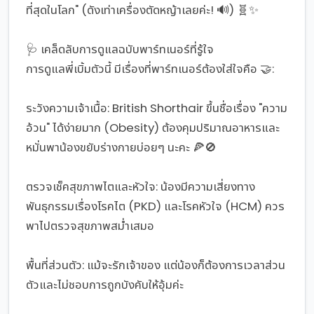
ที่สุดในโลก" (ดังเท่าเครื่องตัดหญ้าเลยค่ะ! 🔊) 🧬✨
🩺 เคล็ดลับการดูแลฉบับพาร์ทเนอร์ที่รู้ใจ
การดูแลพี่เบิ้มตัวนี้ มีเรื่องที่พาร์ทเนอร์ต้องใส่ใจคือ 🤝:
ระวังความเจ้าเนื้อ: British Shorthair ขึ้นชื่อเรื่อง "ความ
อ้วน" ได้ง่ายมาก (Obesity) ต้องคุมปริมาณอาหารและ
หมั่นพาน้องขยับร่างกายบ่อยๆ นะคะ 🍕🚫
ตรวจเช็คสุขภาพไตและหัวใจ: น้องมีความเสี่ยงทาง
พันธุกรรมเรื่องโรคไต (PKD) และโรคหัวใจ (HCM) ควร
พาไปตรวจสุขภาพสม่ำเสมอ
พื้นที่ส่วนตัว: แม้จะรักเจ้าของ แต่น้องก็ต้องการเวลาส่วน
ตัวและไม่ชอบการถูกบังคับให้อุ้มค่ะ