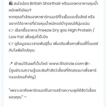
🛍️ สนใจน้อง British Shorthair หรือมองหาอาหารคุมน้ำ
หนักพรีเมียม?
หากคุณกำลังมองหาพาร์ทเนอร์ที่ใจเย็นและซื่อสัตย์ หรือ
อยากได้อาหารที่ช่วยคุมน้ำหนักแต่บำรุงขนให้นุ่มแน่น:
👉 เลือกซื้ออาหาร Freeze Dry สูตร High Protein /
Low Fat เพื่อหุ่นที่เป๊ะปัง
👉 ดูข้อมูลแมวสายพันธุ์อื่น เพิ่มเติมเพื่อหาเพื่อนซี้ที่แมตช์
กับไลฟ์สไตล์คุณ
📍 เข้าชมได้เลยที่เว็บไซต์: www.91circle.com 🌐✨
(ศูนย์รวมความรู้และสินค้าสัตว์เลี้ยงที่คัดสรรมาเพื่อพาร์
ทเนอร์คนสำคัญ)
"เพราะเราคือพาร์ทเนอร์ในการสร้างความสุขให้สัตว์เลี้ยง
ของคุณ" —