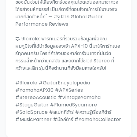
ของมันช่วยให้เสียงกีตาร์ของคุณโดดเด่นออกมาจากวง
ได้อย่างมหัศจรรย์ เป็นกีตาร์ที่ตอบโจทย์การใช้งานจริง
มากที่สุดตัวหนึ่ง" — สรุปจาก Global Guitar
Performance Reviews
🤝 91circle: พาร์ทเนอร์ที่รวบรวมข้อมูลเพื่อคุณ
ผมภูมิใจที่ได้นำข้อมูลของเจ้า APX-10 นี้มาให้พาร์ทเนอ
ร์ทุกคนครับ ใครที่กำลังมองหากีตาร์วินเทจที่มีนวัต
กรรมล้ำหน้ากว่ายุคสมัย และอยากได้ซาวด์ Stereo ที่
กว้างและลึก รุ่นนี้คือตำนานที่ยังมีลมหายใจครับ!
#91circle #GuitarEncyclopedia
#YamahaAPX10 #APXSeries
#StereoAcoustic #VintageYamaha
#StageGuitar #FlamedSycamore
#SolidSpruce #สเปกกีต้าร์ #ความรู้เรื่องกีต้าร์
#MusicPartner #มือกีต้าร์ #YamahaCollector