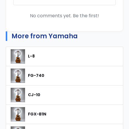
No comments yet. Be the first!
More from Yamaha
L-8
FG-740
CJ-10
FGX-B1N