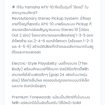
🌟 ทำไม Yamaha APX-10 ถึงเป็นรุ่นที่ "ต้องมี" ใน
สารานุกรมกีตาร์?
Revolutionary Stereo Pickup System: นี่คือจุด
ขายที่ใหญ่ที่สุดครับ APX-10 มาพร้อมระบบ Pickup ที่
สามารถเลือกปล่อยสัญญาณแบบ Stereo ได้ (มีช่อง
Out 2 ช่อง) โดยเราสามารถแยกเสียงสายคู่ 1-3-5 ออก
ลำโพงซ้าย และ 2-4-6 ออกลำโพงขวา (หรือแยก 1-2-3
และ 4-5-6) สร้างมิติเสียงที่กว้างและอลังการมากในสตู
ดิโอและการแสดงสด
Electric-Style Playability: บอดี้ทรงบาง (Thin
Body) พร้อมคัทอะเวย์ที่ลึกมาก ช่วยให้มือกีตาร์ไฟฟ้า
สามารถโซโล่ในเฟรตลึกๆ (สูงสุด 24 เฟรตในบางรุ่น
ย่อย) ได้อย่างลื่นไหล คอของมันถูกออกแบบมาให้เล็ก
และบาง จับถนัดมือสุดๆ
Premium Tonewoods: แม้จะเป็นกีตาร์ที่เน้นระบบ
ไฟฟ้า แต่สเปกไม้นั้นจัดเต็มครับ ใช้ไม้หน้า Solid