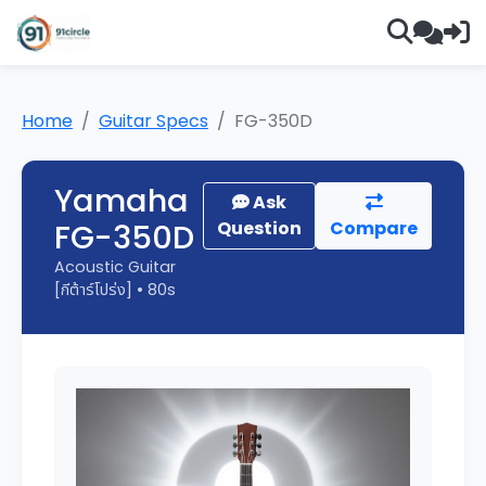
Home
Guitar Specs
FG-350D
Yamaha
Ask
FG-350D
Question
Compare
Acoustic Guitar
[กีต้าร์โปร่ง] • 80s