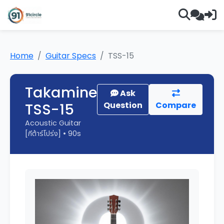
Home
Guitar Specs
TSS-15
Takamine
Ask
TSS-15
Question
Compare
Acoustic Guitar
[กีต้าร์โปร่ง] • 90s