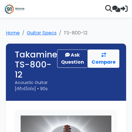
Home
Guitar Specs
TS-800-12
Takamine
Ask
TS-800-
Question
Compare
12
Acoustic Guitar
[กีต้าร์โปร่ง] • 90s