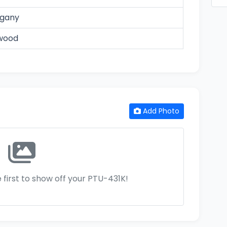
gany
wood
Add Photo
 first to show off your PTU-431K!