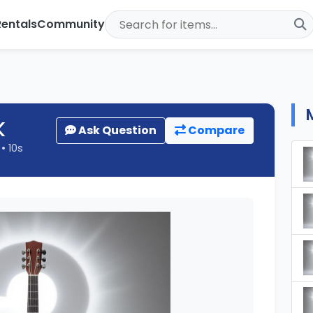
Rentals
Community
K
Ask Question
Compare
 • 10s