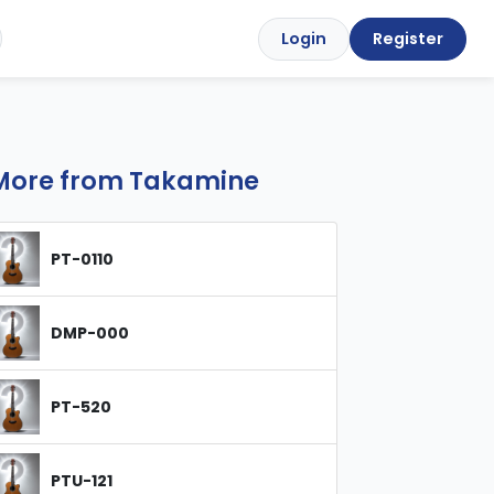
Login
Register
More from Takamine
PT-0110
DMP-000
PT-520
PTU-121