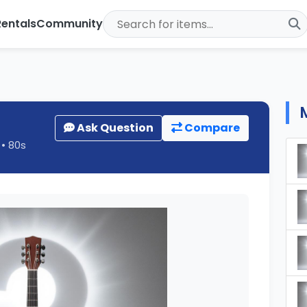
Rentals
Community
Ask Question
Compare
] • 80s