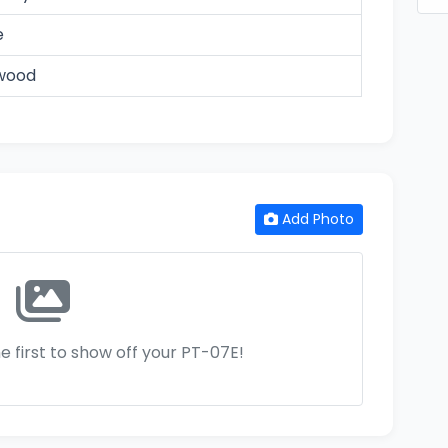
e
wood
Add Photo
e first to show off your PT-07E!