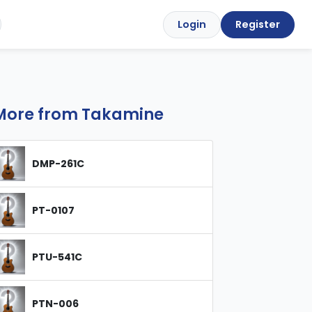
Login
Register
More from Takamine
DMP-261C
PT-0107
PTU-541C
PTN-006