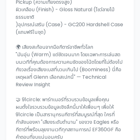
Pickup (ความเที่ยงตรงสูง)
ผิวเคลือบ (Finish) - Gloss Natural (โชว์ลายไม้
ธรรมชาติ
)อุปกรณ์เสริม (Case) - GC200 Hardshell Case
(แถมฟรีในชุด)
🌍 เสียงสะท้อนจากมือกีตาร์อาชีพทั่วโลก
"มันอุ่น (Warm) แต่ชัดเจนมาก โดยเฉพาะการเล่นสด
บนเวทีที่คุณต้องการความคมชัดของโน้ตโดยที่ไม่ต้องไป
กังวลเรื่องเสียงเบสที่บวมเกินไป (Boominess) นี่คือ
เหตุผลที่ Glenn เลือกสเปกนี้" — Technical
Review Insight
🤝 91circle: พาร์ทเนอร์ที่รวบรวมข้อมูลเพื่อคุณ
ผมตั้งใจรวบรวมข้อมูลเชิงลึกนี้มาให้เพื่อนๆ เพื่อให้
91circle เป็นสารานุกรมกีตาร์ที่สมบูรณ์ที่สุด ใครที่
กำลังมองหา "เสียงระดับตำนาน" ของวง Eagles หรือ
กีตาร์ที่พร้อมลุยงานเวทีทุกสถานการณ์ EF360GF คือ
คำตอบที่จบแน่นอนครับ