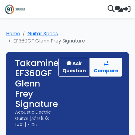
Home
Guitar Specs
EF360GF Glenn Frey Signature
Takamine
Ask
EF360GF
Question
Compare
Glenn
Frey
Signature
Acoustic Electric
Guitar [กีต้าร์โปร่ง
ไฟฟ้า] • 10s