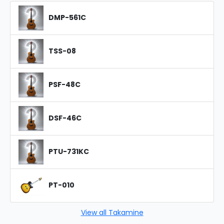
DMP-561C
TSS-08
PSF-48C
DSF-46C
PTU-731KC
PT-010
View all Takamine