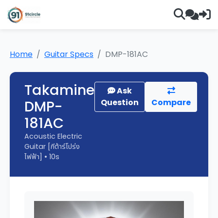
Home
Guitar Specs
DMP-181AC
Takamine
Ask
DMP-
Question
Compare
181AC
Acoustic Electric
Guitar [กีต้าร์โปร่ง
ไฟฟ้า] • 10s