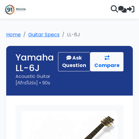
Home
Guitar Specs
LL-6J
Yamaha
Ask
LL-6J
Question
Compare
Acoustic Guitar
[กีต้าร์โปร่ง] • 90s