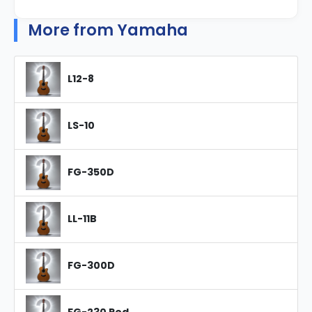
More from Yamaha
L12-8
LS-10
FG-350D
LL-11B
FG-300D