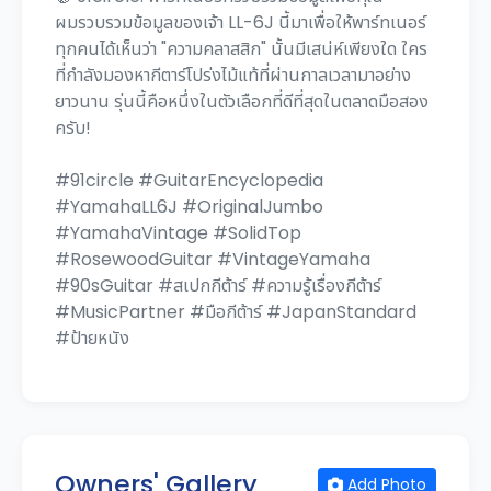
ผมรวบรวมข้อมูลของเจ้า LL-6J นี้มาเพื่อให้พาร์ทเนอร์
ทุกคนได้เห็นว่า "ความคลาสสิก" นั้นมีเสน่ห์เพียงใด ใคร
ที่กำลังมองหากีตาร์โปร่งไม้แท้ที่ผ่านกาลเวลามาอย่าง
ยาวนาน รุ่นนี้คือหนึ่งในตัวเลือกที่ดีที่สุดในตลาดมือสอง
ครับ!
#91circle #GuitarEncyclopedia
#YamahaLL6J #OriginalJumbo
#YamahaVintage #SolidTop
#RosewoodGuitar #VintageYamaha
#90sGuitar #สเปกกีต้าร์ #ความรู้เรื่องกีต้าร์
#MusicPartner #มือกีต้าร์ #JapanStandard
#ป้ายหนัง
Owners' Gallery
Add Photo