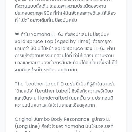
กังวานแบบดั้งเดิม โดยเฉพาะความประณีตของงาน
ประกอบจากยุค 90s ที่ทำให้มันยังคงสภาพดีและให้เสียง
ที่ "เปิด" อย่างเต็มที่ในปัจจุบันครับ
🌟 ทำไม Yamaha LL-6J ถึงยังน่าเล่นในปัจจุบัน?
Solid Spruce Top (Aged by Time): ด้วยอายุอา
นามกว่า 30 ปี ไม้หน้า Solid Spruce ของ LL-6J ผ่าน
การแห้งตัวตามธรรมชาติจนได้ที่ ทำให้เสียงมีความหวาน
นวลและตอบสนองต่อการสั่นสะเทือนได้ดีเยี่ยม ซึ่งหาไม่ได้
จากกีตาร์ใหม่ในระดับราคาเดียวกัน
The "Leather Label" Era: รุ่นนี้เป็นที่รู้จักในนามรุ่น
"ป้ายหนัง" (Leather Label) ซึ่งสื่อถึงความพรีเมียม
และเป็นงาน Handcrafted ในยุคนั้น งานประกอบมี
ความแน่นหนาและใส่ใจในรายละเอียดสูงมาก
Original Jumbo Body Resonance: รูปทรง LL
(Long Line) คือหัวใจของ Yamaha มันให้มวลเบสที่