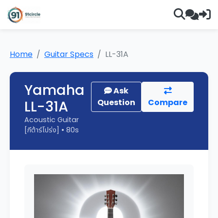
Home
Guitar Specs
LL-31A
Yamaha
Ask
LL-31A
Question
Compare
Acoustic Guitar
[กีต้าร์โปร่ง] • 80s