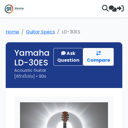
Home
Guitar Specs
LD-30ES
Yamaha
Ask
LD-30ES
Question
Compare
Acoustic Guitar
[กีต้าร์โปร่ง] • 90s