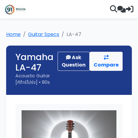
Home
Guitar Specs
LA-47
Yamaha
Ask
LA-47
Question
Compare
Acoustic Guitar
[กีต้าร์โปร่ง] • 80s