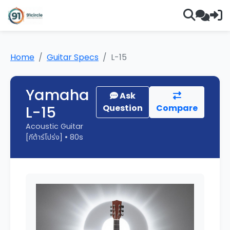
Home
Guitar Specs
L-15
Yamaha
Ask
L-15
Question
Compare
Acoustic Guitar
[กีต้าร์โปร่ง] • 80s