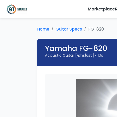
Marketplace
Home
Guitar Specs
FG-820
Yamaha FG-820
Acoustic Guitar [กีต้าร์โปร่ง] • 10s