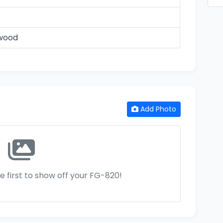
wood
Add Photo
e first to show off your FG-820!