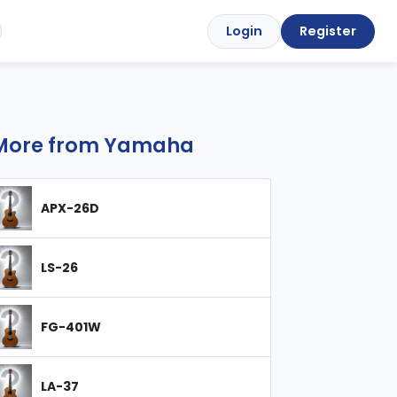
Login
Register
More from Yamaha
APX-26D
LS-26
FG-401W
LA-37