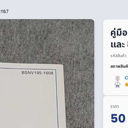
 8T67
คู่ม
และ
รหัสสินค
สภาพสินค้
C
ราคา
50