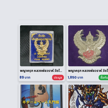
พญาครุฑ หลวงพ่อวราห์ วัดโพธิทอง กฐินพระราชทาน ปี 2564 เนื้อกะไหล่ทอง
พญ
89 บาท
1,850 บาท
ประมูล
ซื้อทัน