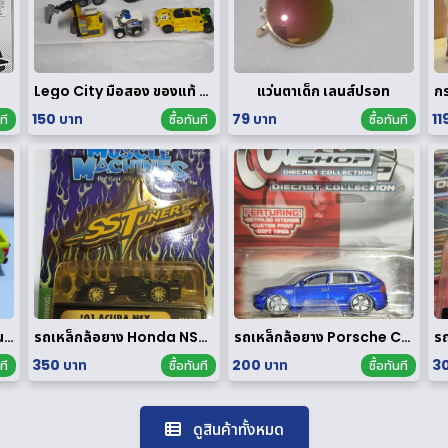
Lego City มือสอง ของแท้ ได้ทั้งหมดตามรูป
แว่นตาเด็ก เลนส์ปรอท
150 บาท
79 บาท
11
ที
ซื้อทันที
ซื้อทันที
Majorette ฟอร์ด F-150 นอกแพค
รถเหล็กล้อยาง Honda NSX 1/64 ของ rare
รถเหล็กล้อยาง Porsche Cayenne Turbo 1/64
350 บาท
200 บาท
30
ที
ซื้อทันที
ซื้อทันที
ดูสินค้าทั้งหมด