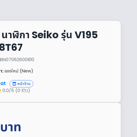
ือ นาฬิกา Seiko รุ่น V195
 8T67
้า: BN07062600810
า:
ของใหม่ (New)
at
หน้าร้าน
0.0/5 (0 รีวิว)
บาท