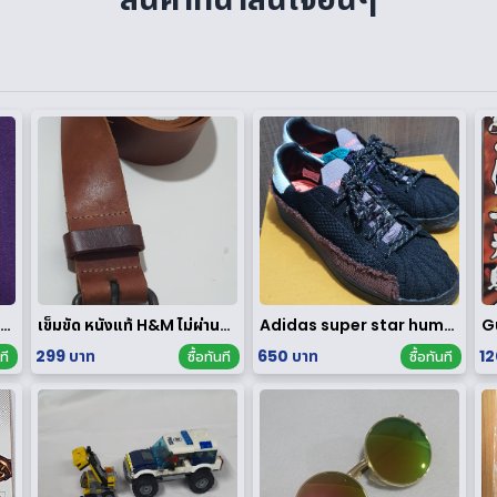
าครุฑ หลวงพ่อวราห์ วัดโพธิทอง มหาบารมี2 เนื้อสัมฤทธิ์เงิน
เข็มขัด หนังแท้ H&M ไม่ผ่านการใช้งาน
Adidas super star human race limited edition
299 บาท
650 บาท
12
ที
ซื้อทันที
ซื้อทันที