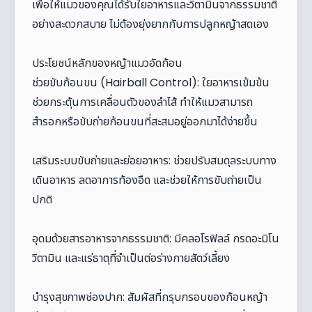
เพื่อให้แมวของคุณได้รับใยอาหารและวิตามินจากธรรมชาติ
อย่างสะดวกสบาย ไม่ต้องยุ่งยากกับการปลูกหญ้าสดเอง
ประโยชน์หลักของหญ้าแมวอัดก้อน
ช่วยขับก้อนขน (Hairball Control): ใยอาหารเข้มข้น
ช่วยกระตุ้นการเคลื่อนตัวของลำไส้ ทำให้แมวสามารถ
สำรอกหรือขับถ่ายก้อนขนที่สะสมอยู่ออกมาได้ง่ายขึ้น
เสริมระบบขับถ่ายและย่อยอาหาร: ช่วยปรับสมดุลระบบทาง
เดินอาหาร ลดอาการท้องอืด และช่วยให้การขับถ่ายเป็น
ปกติ
อุดมด้วยสารอาหารจากธรรมชาติ: มีคลอโรฟิลล์ กรดอะมิโน
วิตามิน และแร่ธาตุที่จำเป็นต่อร่างกายสัตว์เลี้ยง
บำรุงสุขภาพช่องปาก: สัมผัสที่กรุบกรอบของก้อนหญ้า