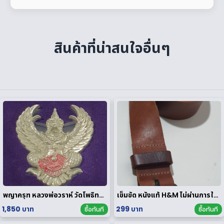
สินค้าที่น่าสนใจอื่นๆ
พญาครุฑ หลวงพ่อวราห์ วัดโพธิทอง มหาบารมี2 เนื้อสัมฤทธิ์เงิน
เข็มขัด หนังแท้ H&M ไม่ผ่านการใช้งาน
1,850 บาท
299 บาท
ซื้อทันที
ซื้อทันที