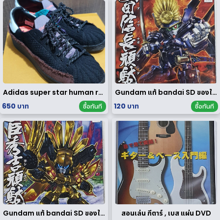
Adidas super star human race limited edition
Gundam แท้ bandai SD ของใหม่
650 บาท
120 บาท
ซื้อทันที
ซื้อทันที
Gundam แท้ bandai SD ของใหม่
สอนเล่น กีตาร์ , เบส แผ่น DVD