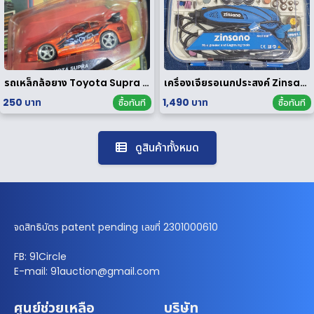
รถเหล็กล้อยาง Toyota Supra 1/64
เครื่องเจียรอเนกประสงค์ Zinsano รุ่น MG135E [ มือสอง ]
250 บาท
1,490 บาท
ซื้อทันที
ซื้อทันที
ดูสินค้าทั้งหมด
จดสิทธิบัตร patent pending เลขที่ 2301000610
FB: 91Circle
E-mail: 91auction@gmail.com
ศูนย์ช่วยเหลือ
บริษัท