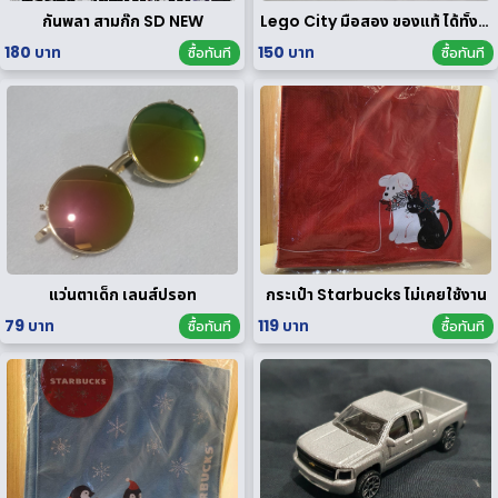
กันพลา สามก๊ก SD NEW
Lego City มือสอง ของแท้ ได้ทั้งหมดตามรูป
180 บาท
150 บาท
ซื้อทันที
ซื้อทันที
แว่นตาเด็ก เลนส์ปรอท
กระเป๋า Starbucks ไม่เคยใช้งาน
79 บาท
119 บาท
ซื้อทันที
ซื้อทันที