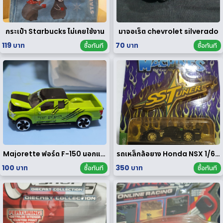
กระเป๋า Starbucks ไม่เคยใช้งาน
มาจอเร็ต chevrolet silverado
119 บาท
70 บาท
ซื้อทันที
ซื้อทันที
Majorette ฟอร์ด F-150 นอกแพค
รถเหล็กล้อยาง Honda NSX 1/64 ของ rare
100 บาท
350 บาท
ซื้อทันที
ซื้อทันที