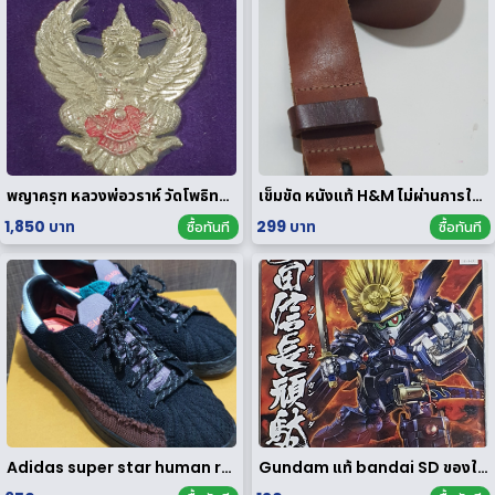
พญาครุฑ หลวงพ่อวราห์ วัดโพธิทอง มหาบารมี2 เนื้อสัมฤทธิ์เงิน
เข็มขัด หนังแท้ H&M ไม่ผ่านการใช้งาน
1,850 บาท
299 บาท
ซื้อทันที
ซื้อทันที
Adidas super star human race limited edition
Gundam แท้ bandai SD ของใหม่