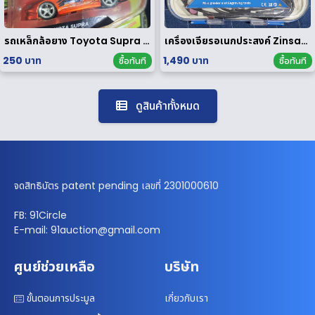
รถเหล็กล้อยาง Toyota Supra 1/64
เครื่องเจียรอเนกประสงค์ Zinsano รุ่น MG135E [ มือสอง ]
250 บาท
1,490 บาท
ซื้อทันที
ซื้อทันที
ดูสินค้าทั้งหมด
จดสิทธิบัตร patent pending เลขที่ 2301000610
FB: 91Circle
E-mail: 91auction@gmail.com
ศูนย์ช่วยเหลือ
บริษัท
ขั้นตอนการประมูล
เกี่ยวกับเรา