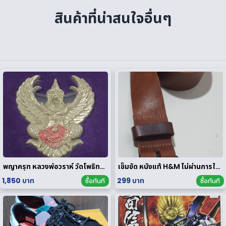
สินค้าที่น่าสนใจอื่นๆ
พญาครุฑ หลวงพ่อวราห์ วัดโพธิทอง มหาบารมี2 เนื้อสัมฤทธิ์เงิน
เข็มขัด หนังแท้ H&M ไม่ผ่านการใช้งาน
1,850 บาท
299 บาท
ซื้อทันที
ซื้อทันที