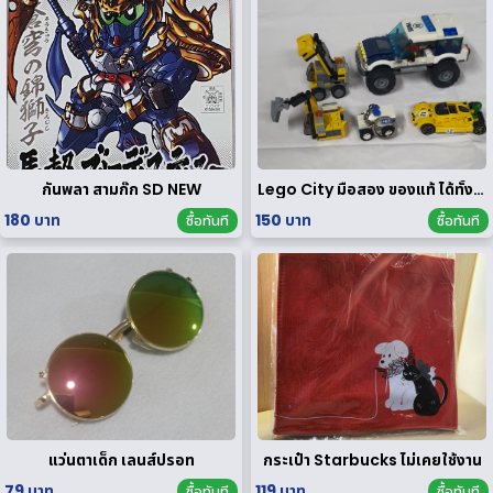
กันพลา สามก๊ก SD NEW
Lego City มือสอง ของแท้ ได้ทั้งหมดตามรูป
180 บาท
150 บาท
ซื้อทันที
ซื้อทันที
แว่นตาเด็ก เลนส์ปรอท
กระเป๋า Starbucks ไม่เคยใช้งาน
79 บาท
119 บาท
ซื้อทันที
ซื้อทันที