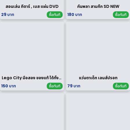
สอนเล่น กีตาร์ , เบส แผ่น DVD
กันพลา สามก๊ก SD NEW
29 บาท
180 บาท
ซื้อทันที
ซื้อทันที
Lego City มือสอง ของแท้ ได้ทั้งหมดตามรูป
แว่นตาเด็ก เลนส์ปรอท
150 บาท
79 บาท
ซื้อทันที
ซื้อทันที