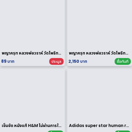
พญาครุฑ หลวงพ่อวราห์ วัดโพธิทอง กฐินพระราชทาน ปี 2564 เนื้อกะไหล่ทอง
พญาครุฑ หลวงพ่อวราห์ วัดโพธิทอง มหาบารมี2 เนื้อสัมฤทธิ์เงิน
89 บาท
2,150 บาท
ประมูล
ซื้อทันที
เข็มขัด หนังแท้ H&M ไม่ผ่านการใช้งาน
Adidas super star human race limited edition