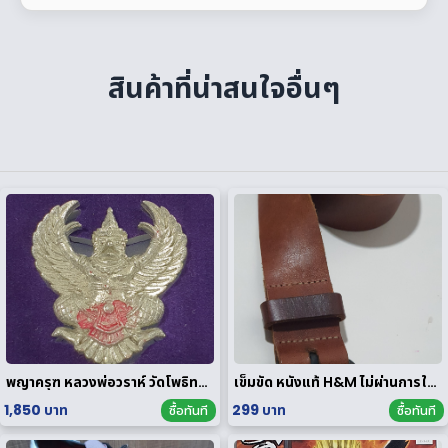
สินค้าที่น่าสนใจอื่นๆ
พญาครุฑ หลวงพ่อวราห์ วัดโพธิทอง มหาบารมี2 เนื้อสัมฤทธิ์เงิน
เข็มขัด หนังแท้ H&M ไม่ผ่านการใช้งาน
1,850 บาท
299 บาท
ซื้อทันที
ซื้อทันที