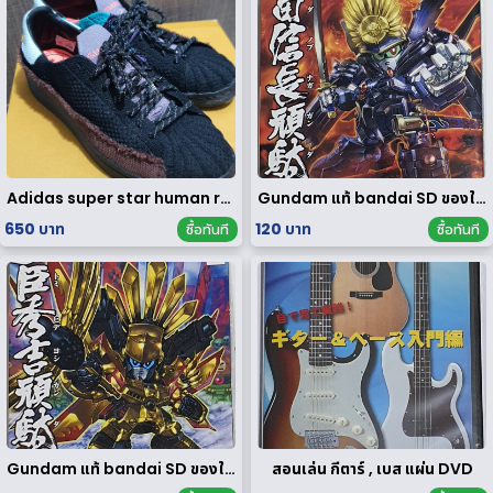
Adidas super star human race limited edition
Gundam แท้ bandai SD ของใหม่
650 บาท
120 บาท
ซื้อทันที
ซื้อทันที
Gundam แท้ bandai SD ของใหม่
สอนเล่น กีตาร์ , เบส แผ่น DVD