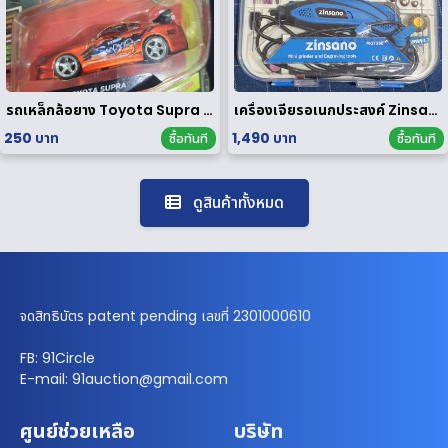
รถเหล็กล้อยาง Toyota Supra 1/64
เครื่องเจียรอเนกประสงค์ Zinsano รุ่น MG135E [ มือสอง ]
250 บาท
1,490 บาท
ซื้อทันที
ซื้อทันที
ดูสินค้าทั้งหมด
จดสิทธิบัตร patent pending เลขที่ 2301000610
FB: 91Circle
E-mail: 91auction@gmail.com
ศูนย์ช่วยเหลือ
บริษัท