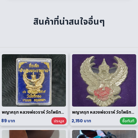
สินค้าที่น่าสนใจอื่นๆ
พญาครุฑ หลวงพ่อวราห์ วัดโพธิทอง กฐินพระราชทาน ปี 2564 เนื้อกะไหล่ทอง
พญาครุฑ หลวงพ่อวราห์ วัดโพธิทอง มหาบารมี2 เนื้อสัมฤทธิ์เงิน
89 บาท
2,150 บาท
ประมูล
ซื้อทันที