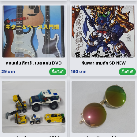
สอนเล่น กีตาร์ , เบส แผ่น DVD
กันพลา สามก๊ก SD NEW
29 บาท
180 บาท
ซื้อทันที
ซื้อทันที