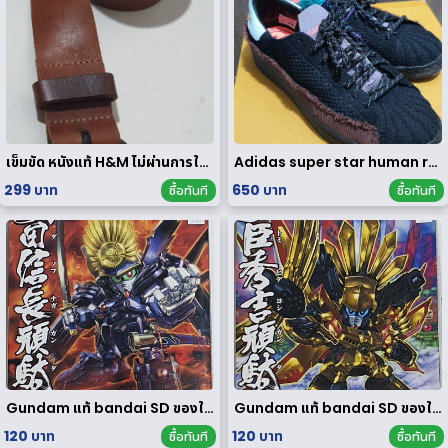
เข็มขัด หนังแท้ H&M ไม่ผ่านการใช้งาน
Adidas super star human race limited edition
299 บาท
650 บาท
ซื้อทันที
ซื้อทันที
Gundam แท้ bandai SD ของใหม่
Gundam แท้ bandai SD ของใหม่
120 บาท
120 บาท
ซื้อทันที
ซื้อทันที