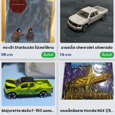
กระเป๋า Starbucks ไม่เคยใช้งาน
มาจอเร็ต chevrolet silverado
119 บาท
70 บาท
ซื้อทันที
ซื้อทันที
Majorette ฟอร์ด F-150 นอกแพค
รถเหล็กล้อยาง Honda NSX 1/64 ของ rare