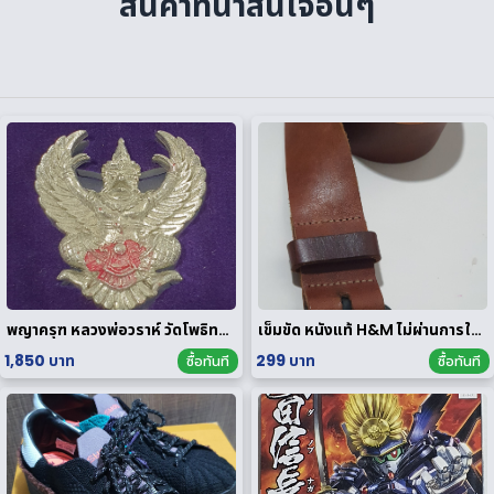
สินค้าที่น่าสนใจอื่นๆ
พญาครุฑ หลวงพ่อวราห์ วัดโพธิทอง มหาบารมี2 เนื้อสัมฤทธิ์เงิน
เข็มขัด หนังแท้ H&M ไม่ผ่านการใช้งาน
1,850 บาท
299 บาท
ซื้อทันที
ซื้อทันที