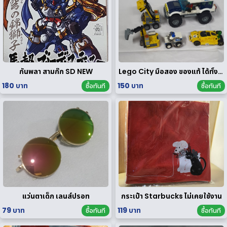
กันพลา สามก๊ก SD NEW
Lego City มือสอง ของแท้ ได้ทั้งหมดตามรูป
180 บาท
150 บาท
ซื้อทันที
ซื้อทันที
แว่นตาเด็ก เลนส์ปรอท
กระเป๋า Starbucks ไม่เคยใช้งาน
79 บาท
119 บาท
ซื้อทันที
ซื้อทันที