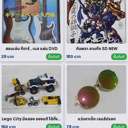
สอนเล่น กีตาร์ , เบส แผ่น DVD
กันพลา สามก๊ก SD NEW
29 บาท
180 บาท
ซื้อทันที
ซื้อทันที
Lego City มือสอง ของแท้ ได้ทั้งหมดตามรูป
แว่นตาเด็ก เลนส์ปรอท
150 บาท
79 บาท
ซื้อทันที
ซื้อทันที