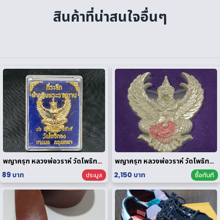
สินค้าที่น่าสนใจอื่นๆ
พญาครุฑ หลวงพ่อวราห์ วัดโพธิทอง กฐินพระราชทาน ปี 2564 เนื้อกะไหล่ทอง
พญาครุฑ หลวงพ่อวราห์ วัดโพธิทอง มหาบารมี2 เนื้อสัมฤทธิ์เงิน
89 บาท
2,150 บาท
ประมูล
ซื้อทันที