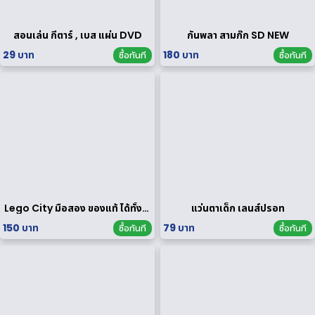
สอนเล่น กีตาร์ , เบส แผ่น DVD
กันพลา สามก๊ก SD NEW
29 บาท
180 บาท
ซื้อทันที
ซื้อทันที
Lego City มือสอง ของแท้ ได้ทั้งหมดตามรูป
แว่นตาเด็ก เลนส์ปรอท
150 บาท
79 บาท
ซื้อทันที
ซื้อทันที