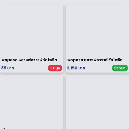
พญาครุฑ หลวงพ่อวราห์ วัดโพธิทอง กฐินพระราชทาน ปี 2564 เนื้อกะไหล่ทอง
พญาครุฑ หลวงพ่อวราห์ วัดโพธิทอง มหาบารมี2 เนื้อสัมฤทธิ์เงิน
89 บาท
2,150 บาท
ประมูล
ซื้อทันที