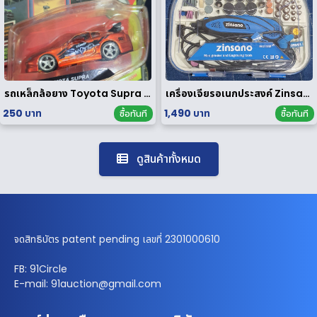
รถเหล็กล้อยาง Toyota Supra 1/64
เครื่องเจียรอเนกประสงค์ Zinsano รุ่น MG135E [ มือสอง ]
250 บาท
1,490 บาท
ซื้อทันที
ซื้อทันที
ดูสินค้าทั้งหมด
จดสิทธิบัตร patent pending เลขที่ 2301000610
FB: 91Circle
E-mail: 91auction@gmail.com