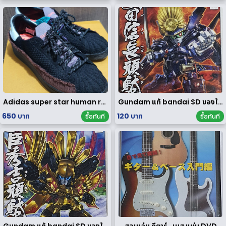
Adidas super star human race limited edition
Gundam แท้ bandai SD ของใหม่
650 บาท
120 บาท
ซื้อทันที
ซื้อทันที
Gundam แท้ bandai SD ของใหม่
สอนเล่น กีตาร์ , เบส แผ่น DVD