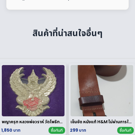
สินค้าที่น่าสนใจอื่นๆ
พญาครุฑ หลวงพ่อวราห์ วัดโพธิทอง มหาบารมี2 เนื้อสัมฤทธิ์เงิน
เข็มขัด หนังแท้ H&M ไม่ผ่านการใช้งาน
1,850 บาท
299 บาท
ซื้อทันที
ซื้อทันที