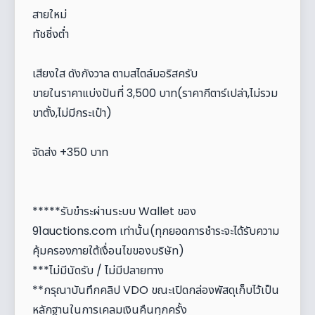
สายใหม่
ทัชชิ่งต่ำ
เสียงใส ดังกังวาล ตามสไตล์มอริสครับ
ขายในราคาแบ่งปันที่ 3,500 บาท(ราคากีตาร์เปล่า,ไม่รวม
ขาตั้ง,ไม่มีกระเป๋า)
จัดส่ง +350 บาท
*****รับขำระผ่านระบบ Wallet ของ
91auctions.com เท่านั้น(ทุกยอดการชำระจะได้รับความ
คุ้มครองภายใต้เงื่อนไขของบริษัท)
***ไม่มีนัดรับ / ไม่มีปลายทาง
**กรุณาบันทึกคลิป VDO ขณะเปิดกล่องพัสดุเก็บไว้เป็น
หลักฐานในการเคลมเงินคืนทุกครั้ง