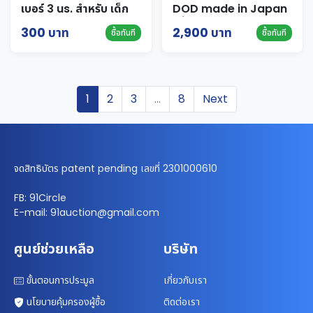
เบอร์ 3 us. สำหรับ เด็ก
DOD made in Japan
แท้ size M สีแดง
300 บาท
2,900 บาท
ซื้อทันที
ซื้อทันที
1
2
3
...
8
Next
จดสิทธิบัตร patent pending เลขที่ 2301000610
FB: 91Circle
E-mail: 91auction@gmail.com
ศูนย์ช่วยเหลือ
บริษัท
ขั้นตอนการประมูล
เกี่ยวกับเรา
นโยบายคุ้มครองผู้ซื้อ
ติดต่อเรา