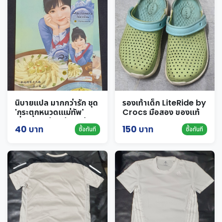
นิบายแปล มากกว่ารัก ชุด
รองเท้าเด็ก LiteRide by
'กระตุกหนวดเแม่ทัพ'
Crocs มือสอง ของแท้
เรื่อง ลวงล่อแม่ทัพไม่มา
ขนาด J1
40 บาท
150 บาท
ซื้อทันที
ซื้อทันที
เยือน