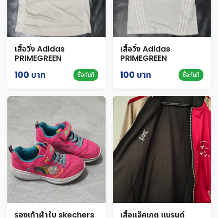
เสื้อวิ่ง Adidas
เสื้อวิ่ง Adidas
PRIMEGREEN
PRIMEGREEN
AEROREADY สีเบจ Size
AEROREADY สีขาว Size
100 บาท
100 บาท
ซื้อทันที
ซื้อทันที
S
S
รองเท้าผ้าใบ skechers
เสื้อแจ๊คเกต แบรนด์