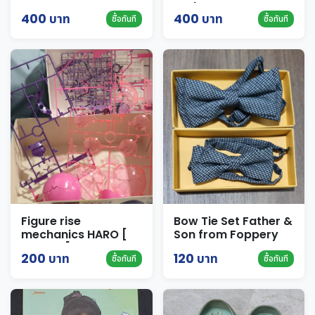
งาน
ใหญ่
400 บาท
400 บาท
ซื้อทันที
ซื้อทันที
Figure rise
Bow Tie Set Father &
mechanics HARO [
Son from Foppery
bandai ] มือสอง ของ
200 บาท
120 บาท
ซื้อทันที
ซื้อทันที
แท้