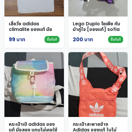
เสื้อวิ่ง adidas
Lego Duplo โซเฟีย กับ
climalite ของแท้ มือ
ม้าคู่ใจ [ของแท้] sofia
สอง ไซส์ S สีขาว
the first
99 บาท
200 บาท
ซื้อทันที
ซื้อทันที
หระเป๋าเป้ adidas ของ
กระเป๋าสะพายข้าง
แท้ มือสอง แทบไม่เคยใช้
Adidas ของแท้ ใบไม่