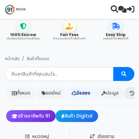
100% Escrow
Fair Fees
Easy Ship
เงินปลอดภัยจนกว่าจะได้ของ
ค่าธรรมเนียมต่ำเพื่อร้านค้า
ขนส่งเข้ารับพัสดุถึงที่
หน้าหลัก
สินค้าทั้งหมด
ทั้งหมด
ของใหม่
มือสอง
ประมูล
ปร
สร้างอาชีพกับ 91
สินค้า Digital
หมวดหมู่
เรียงตาม