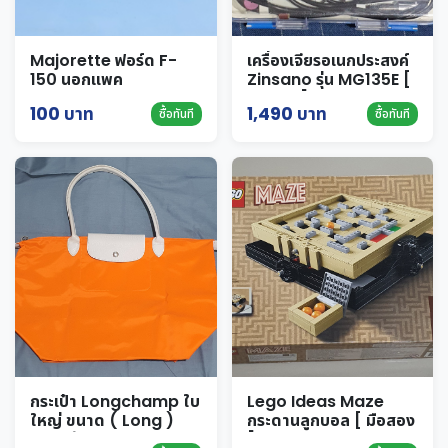
Majorette ฟอร์ด F-
เครื่องเจียรอเนกประสงค์
150 นอกแพค
Zinsano รุ่น MG135E [
มือสอง ]
100 บาท
1,490 บาท
ซื้อทันที
ซื้อทันที
กระเป๋า Longchamp ใบ
Lego Ideas Maze
ใหญ่ ขนาด ( Long )
กระดานลูกบอล [ มือสอง
ของแท้ สภาพดี
]